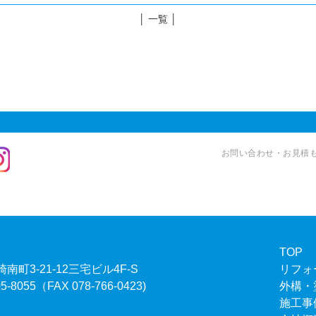
│ 一覧 │
お問い合わせ・お見積もり
TOP
南町3-21-12三宅ビル4F-S
リフォ
55（FAX 078-766-0423)
外構・
施工事