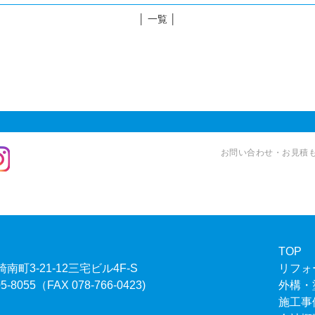
│ 一覧 │
お問い合わせ・お見積もり
TOP
南町3-21-12三宅ビル4F-S
リフォ
55（FAX 078-766-0423)
外構・
施工事